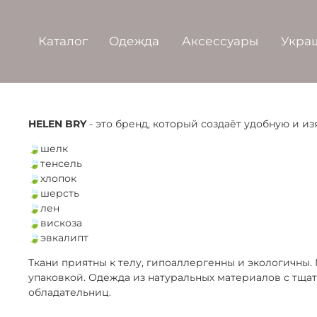
Каталог
Одежда
Аксессуары
Укра
HELEN BRY
- это бренд, который создаёт удобную и 
🍃шелк
🍃тенсель
🍃хлопок
🍃шерсть
🍃лен
🍃вискоза
🍃эвкалипт
Ткани приятны к телу, гипоаллергенны и экологичны.
упаковкой. Одежда из натуральных материалов с тща
обладательниц.