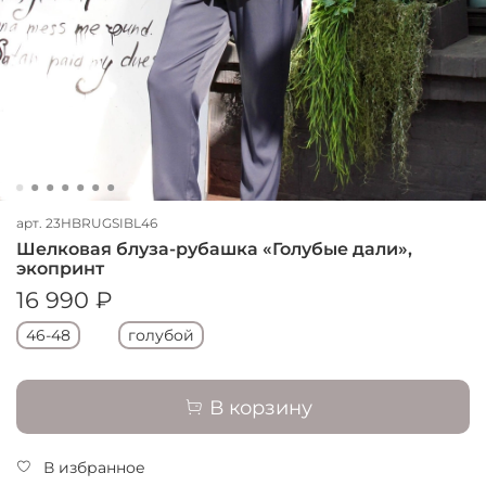
арт.
23HBRUGSIBL46
Шелковая блуза-рубашка «Голубые дали»,
экопринт
16 990 ₽
46-48
голубой
В корзину
В избранное