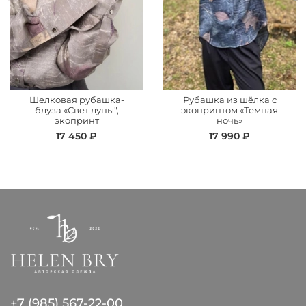
Шелковая рубашка-
Рубашка из шёлка с
блуза «Свет луны",
экопринтом «Темная
экопринт
ночь»
17 450 ₽
17 990 ₽
+7 (985) 567-22-00