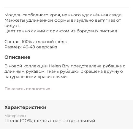
Модель свободного кроя, немного удлинённая сзади.
Манжеты удлинённой формы визуально вытягивают
силуэт.
Цвет темно синий с принтом из бордовых листьев
Состав: 100% атласный шёлк
Размер: 46-48 оверсайз
Описание
В новой коллекции Helen Bry представлена рубашка с
длинным рукавом. Ткань рубашки окрашена вручную
натуральными красителями.
Модель свободного кроя, немного удлинённая сзади.
Показать полностью
Манжеты удлинённой формы визуально вытягивают
силуэт.
Цвет темно синий с принтом из бордовых листьев
Характеристики
Состав: 100% атласный шёлк
Материалы
Размер: 46-48 оверсайз
Шёлк 100%, шелк атлас натуральный
⠀
Одевайтесь красиво с заботой о своём здоровье