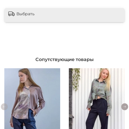
Рубашку можно надевать с юбкой и с брюками
Выбрать
*Цвет изделия может отличаться в зависимости от
настроек вашего монитора
Рекомендации по уходу
1. Шёлковые ткани стирают вручную в прохладной воде
при температуре воды не выше 30*С мягким
средством, предназначенным для шёлка, или
шампунем. Не рекомендуется замачивать шёлк более
чем на 5 мин.
Сопутствующие товары
⠀
2. После стирки изделие из шёлка нужно прополоскать
сначала в тёплой, потом в большом количестве
холодной воды.
⠀
3. После первых стирок возможно окрашивание воды.
Не пугайтесь))
⠀
4. Для сохранения структуры и рисунка шёлковые
изделия нельзя тереть, выжимать, выкручивать
⠀
5. Не рекомендуется сушить изделия из шёлка в
сушильном устройстве, вблизи радиаторов или на
солнце.