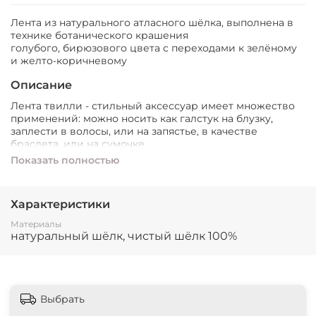
Лента из натурального атласного шёлка, выполнена в
технике ботанического крашения
голубого, бирюзового цвета с переходами к зелёному
и желто-коричневому
Описание
Лента твилли - стильный аксессуар имеет множество
применений: можно носить как галстук на блузку,
заплести в волосы, или на запястье, в качестве
браслета, или на сумочке.
Показать полностью
Лента из натурального атласного шёлка, выполнена в
технике ботанического крашения. Лента окрашена в
голубой-бирюзовый цвет с переходами к зелёному и
Характеристики
желто-коричневому.
Материалы
натуральный шёлк, чистый шёлк 100%
Выбрать