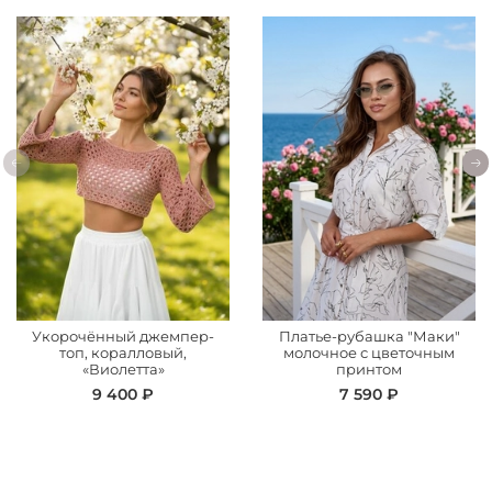
растений.
Укорочённый джемпер-
Платье-рубашка "Маки"
топ, коралловый,
молочное с цветочным
«Виолетта»
принтом
9 400 ₽
7 590 ₽