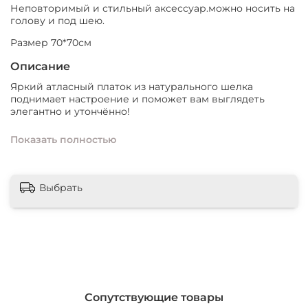
Неповторимый и стильный аксессуар.можно носить на
голову и под шею.
Размер 70*70см
Описание
Яркий атласный платок из натурального шелка
поднимает настроение и поможет вам выглядеть
элегантно и утончённо!
Ярко алые листья и травы на бело-молочном фоне
Показать полностью
платка прекрасно дополнят ваш летний образ.
Окрашено в технике контактной печати- экопринт
Неповторимый и стильный аксессуар.можно носить на
Выбрать
голову в качестве косынки или банданы, и под шею.
Размер 70*70см
Состав: 100% натуральный атласный шелк
Край подшит московским швом.
Экопринт- уникальная техника окрашивания ткани
вручную в технике ботанического крашения с
Сопутствующие товары
использованием только натуральных красителей и