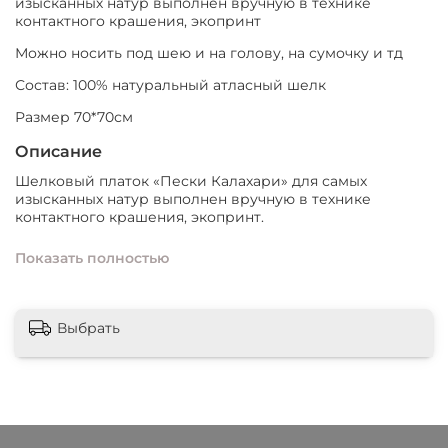
изысканных натур выполнен вручную в технике
контактного крашения, экопринт
Можно носить под шею и на голову, на сумочку и тд
Состав: 100% натуральный атласный шелк
Размер 70*70см
Описание
Шелковый платок «Пески Калахари» для самых
изысканных натур выполнен вручную в технике
контактного крашения, экопринт.
Этот изысканный платок, напоминают оранжевый
Показать полностью
рельеф пустыни, напоминающий оранжевый рельеф
пустыни прекрасно подойдет к вашему летнему
образу.
Выбрать
Очень стильный платок подойдет и молодым девушкам
и женщинам постарше. Украсит костюм или платье (
пальто / плащ)
Можно носить под шею и на голову, на сумочку и тд
В окрашивании использованы настоящие природные