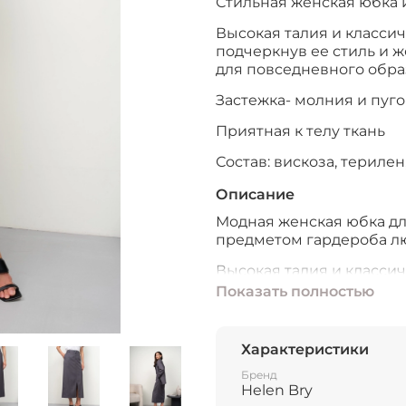
Стильная женская юбка 
Высокая талия и класси
подчеркнув ее стиль и 
для повседневного обра
Застежка- молния и пуго
Приятная к телу ткань
Состав: вискоза, терилен
Описание
Модная женская юбка дл
предметом гардероба л
Высокая талия и класси
подчеркнув ее стиль и 
Показать полностью
для повседневного обра
Ее длина и стиль позвол
Характеристики
образ, который подойдет
действительно добавит 
Бренд
Helen Bry
Застежка- молния и пуго