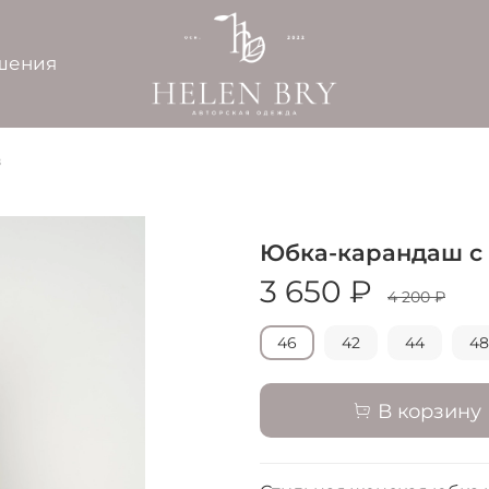
шения
в
Юбка-карандаш с 
3 650 ₽
4 200 ₽
46
42
44
48
В корзину