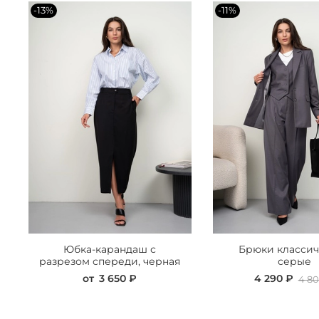
-13%
-11%
Юбка-карандаш с
Брюки класси
разрезом спереди, черная
серые
от
3 650 ₽
4 290 ₽
4 80