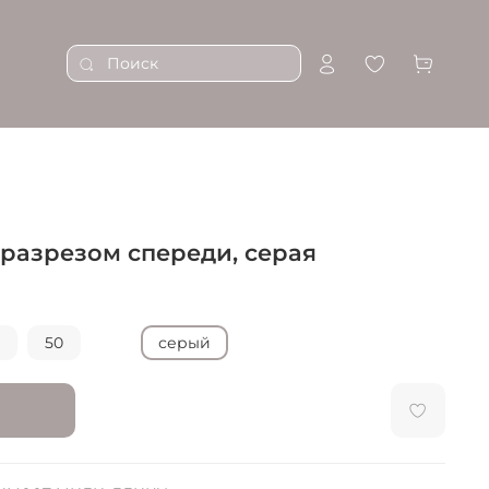
разрезом спереди, серая
50
серый