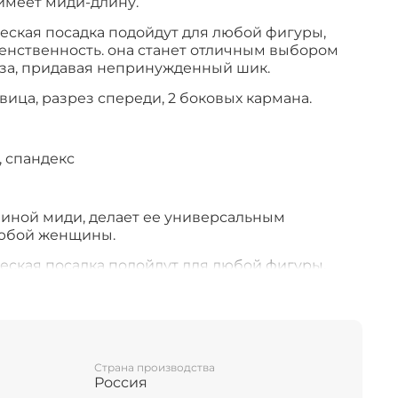
имеет миди-длину.
ческая посадка подойдут для любой фигуры,
женственность. она станет отличным выбором
за, придавая непринужденный шик.
вица, разрез спереди, 2 боковых кармана.
, спандекс
иной миди, делает ее универсальным
юбой женщины.
ческая посадка подойдут для любой фигуры,
женственность. Она станет отличным выбором
за, придавая непринужденный шик.
ят создать как модный, так и классический
 к любым условиям. Стильная юбка - это то, что
утонченности вашему облику!
Страна производства
Россия
вица, разрез спереди, 2 боковых кармана