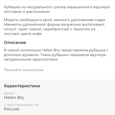
Рубашка из натурального шелка окрашенного вручную
листьями и растениями.
Модель свободного кроя, немного удлинённая сзади.
Манжеты удлинённой формы визуально вытягивают
силуэт. Цвет серый, серебристый с принтом из
листьев цвета кофе
Описание
В новой коллекции Helen Bry представлена рубашка с
длинным рукавом. Ткань рубашки окрашена вручную
натуральными красителями.
Модель свободного кроя, немного удлинённая сзади.
Показать полностью
Манжеты удлинённой формы визуально вытягивают
силуэт.
Цвет серый серебристый с принтом из листьев цвета
Характеристики
кофе
Бренд
Состав: 100% атласный шёлк
Helen Bry
Размер: 44-46
Страна производства
⠀
Россия
Одевайтесь красиво с заботой о своём здоровье