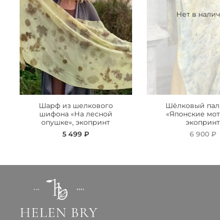
Нет в нали
Шарф из шелкового
Шёлковый пал
шифона «На лесной
«Японские мот
опушке», экопринт
экоприн
5 499 ₽
6 900 ₽