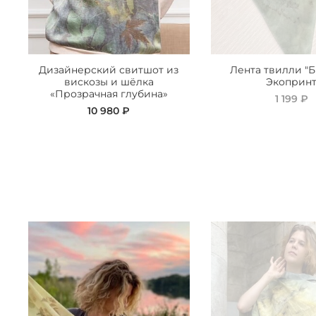
Дизайнерский свитшот из
Лента твилли "Б
вискозы и шёлка
Экоприн
«Прозрачная глубина»
1 199 ₽
10 980 ₽