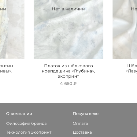
чии
Нет в наличии
Не
антин
Платок из шёлкового
Шёл
ивы»,
крепдешина «Глубина»,
«Лаз
т
экопринт
4 650 ₽
О компании
Покупателю
Философия бренда
Оплата
Технология Экопринт
Доставка