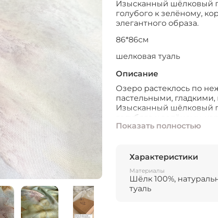
Изысканный шёлковый пл
голубого к зелёному, ко
элегантного образа.
86*86см
шелковая туаль
Описание
Озеро растеклось по не
пастельными, гладкими,
Изысканный шёлковый пл
голубого к зелёному, ко
Показать полностью
элегантного образа. При
красоты)
Единственный в своём р
Характеристики
натуральными красител
Материалы
листьев
Шёлк 100%, натураль
туаль
Шёлковая туаль -100% ш
Размер 86*86см
Подшит московским шв