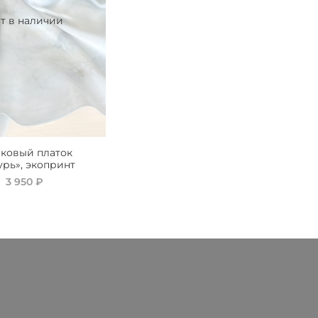
т в наличии
ковый платок
урь», экопринт
3 950 ₽