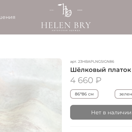
шения
арт.
23HBAPLNGSIGN86
Шёлковый платок 
4 660 ₽
86*86 см
зеле
Нет в наличии