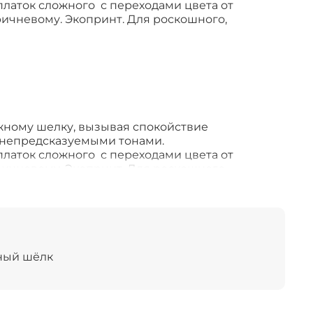
аток сложного с переходами цвета от
ричневому. Экопринт. Для роскошного,
жному шелку, вызывая спокойствие
 непредсказуемыми тонами.
аток сложного с переходами цвета от
ричневому. Экопринт. Для роскошного,
тягивает взгляд, но не отвлекает от вашей
оде. Повторение невозможно, окрашено только
ями с помощью натуральных растений и
ный шёлк
елк
ом