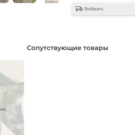
Можно носить на шею и н
Выбрать
Рекомендации по уходу
Ручная стирка мягким 
прохладной воде 30-33 г
отжать в полотенце. Суш
температуре «шёлк» сле
Сопутствующие товары
чии